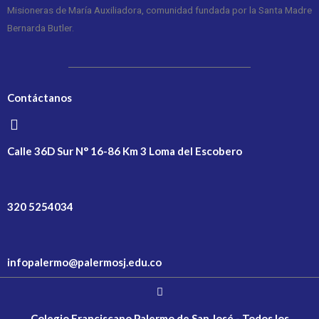
Misioneras de María Auxiliadora, comunidad fundada por la Santa Madre
Bernarda Butler.
Contáctanos
Calle 36D Sur N° 16-86 Km 3 Loma del Escobero
320 5254034
infopalermo@palermosj.edu.co
Colegio Franciscano Palermo de San José - Todos los