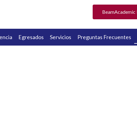
BeamAcademic P
encia
Egresados
Servicios
Preguntas Frecuentes