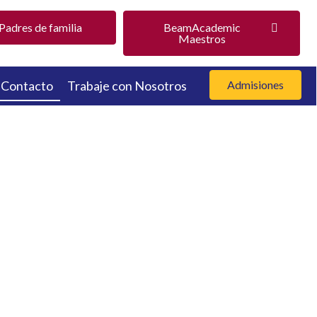
adres de familia
BeamAcademic
Maestros
Contacto
Trabaje con Nosotros
Admisiones