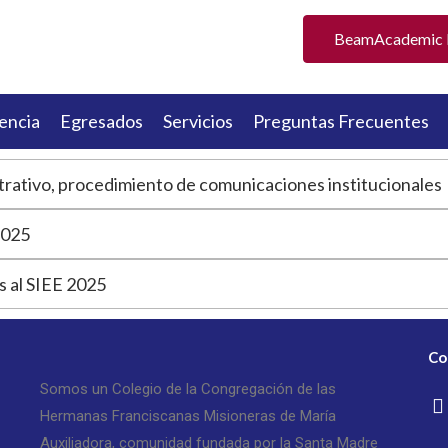
BeamAcademic P
encia
Egresados
Servicios
Preguntas Frecuentes
trativo, procedimiento de comunicaciones institucionales
2025
s al SIEE 2025
Co
Somos un Colegio de la Congregación de las
Hermanas Franciscanas Misioneras de María
Auxiliadora, comunidad fundada por la Santa Madre