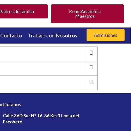
adres de familia
BeamAcademic
Maestros
Contacto
Trabaje con Nosotros
Admisiones
ntáctanos
Calle 36D Sur N° 16-86 Km 3 Loma del
Escobero