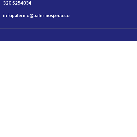
320 5254034
infopalermo@palermosj.edu.co