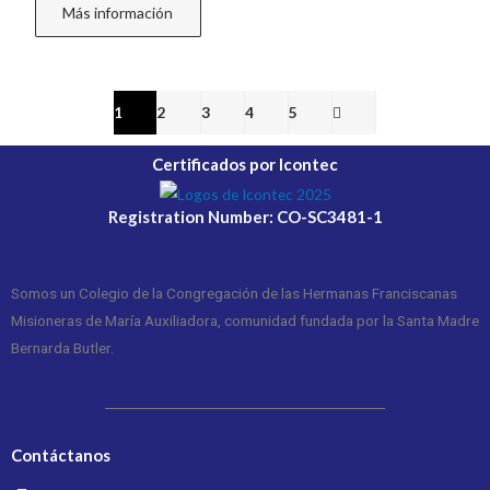
Más información
1
2
3
4
5
Certificados por Icontec
Registration Number: CO-SC3481-1
Somos un Colegio de la Congregación de las Hermanas Franciscanas
Misioneras de María Auxiliadora, comunidad fundada por la Santa Madre
Bernarda Butler.
Contáctanos